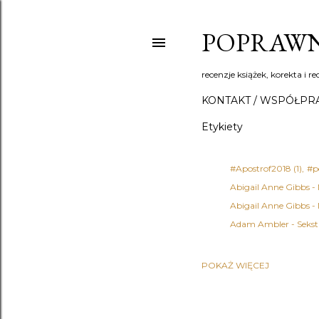
POPRAWN
recenzje książek, korekta i re
KONTAKT / WSPÓŁPR
Etykiety
#Apostrof2018
1
#p
Abigail Anne Gibbs -
Abigail Anne Gibbs -
Adam Ambler - Sekst
POKAŻ WIĘCEJ
Adena Halpern
1
Ad
Agata Fąs
1
Agata 
Agatha Christie - Det