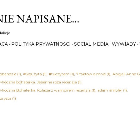
Przejdź do głównej zawartości
IE NAPISANE…
dakcja
ACA
POLITYKA PRYWATNOŚCI
SOCIAL MEDIA
WYWIADY
obandzie
1
#SięCzyta
1
#tuczytam
1
7 faktów o mnie
1
Abigail Anne G
 Mroczna bohaterka. Jesienna róża recenzja
1
 Mroczna Bohaterka. Kolacja z wampirem recenzja
1
adam ambler
1
urysta
1
rian Bednarek
1
Adrianna Trzepiota
1
Agata Christie - Śmierć na nilu recen
Kołakowska
2
Agata Tuszyńska
1
Agatha Christie
7
ektywi w służbie miłości recenzja książki
1
Agatha Christie - Dwanaście prac