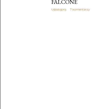
FALCONE
Arthur Conan Doyle -
Artur Domosławski - 
Udostępnij
7 komentarzy
bajka
1
baśń
1
Bą
Becca Fitzpatrick
1
Ben Bennett - Uśmiec
biografia
17
Black I
C.J. Daugherty
4
C
C.J. Daugherty - Zb
Caroline Leavitt - Gd
Cat Patrick - Zapomn
Cecelia Ahern - Dziew
Cecelia Ahern - Pamię
Cecelia Ahern - Sto i
Cezary Harasimowic
Charlotte Bronte
1
Chloe Neill - Piątko
Christopher W. Gortn
Co ma być to będzie