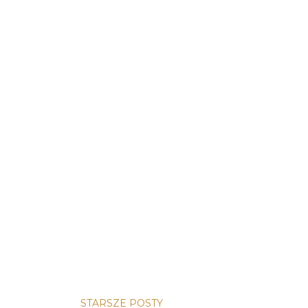
utosabotaż
1
nett
1
etween
1
eni
1
enzja
1
avitt
1
hern
11
rium jedwabiu
1
enzja książki
1
sów
1
STARSZE POSTY
ażki
1