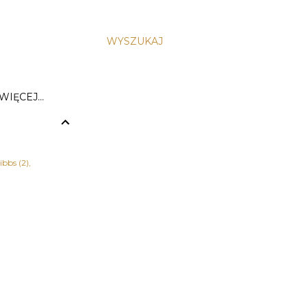
WYSZUKAJ
WIĘCEJ…
ibbs
2
zja
1
 Herkulesa
1