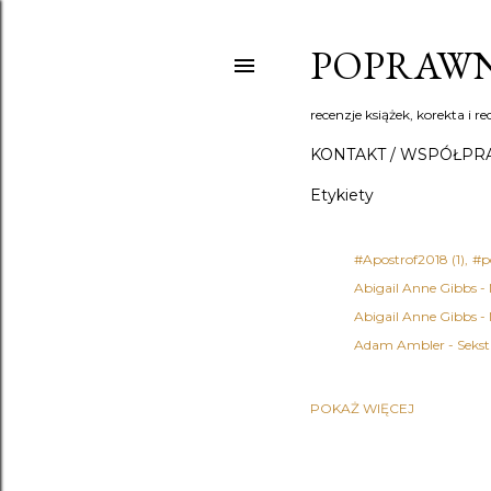
POPRAWN
recenzje książek, korekta i re
KONTAKT / WSPÓŁPR
Etykiety
#Apostrof2018
1
#p
Abigail Anne Gibbs -
Abigail Anne Gibbs -
Adam Ambler - Sekst
POKAŻ WIĘCEJ
Adena Halpern
1
Ad
Agata Fąs
1
Agata 
Agatha Christie - Det