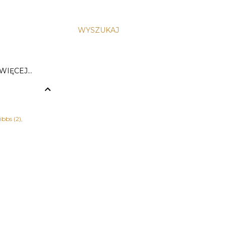
WYSZUKAJ
WIĘCEJ…
ibbs
2
zja
1
 Herkulesa
1