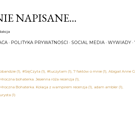
Przejdź do głównej zawartości
IE NAPISANE…
dakcja
ACA
POLITYKA PRYWATNOŚCI
SOCIAL MEDIA
WYWIADY
obandzie
1
#SięCzyta
1
#tuczytam
1
7 faktów o mnie
1
Abigail Anne G
 Mroczna bohaterka. Jesienna róża recenzja
1
 Mroczna Bohaterka. Kolacja z wampirem recenzja
1
adam ambler
1
urysta
1
rian Bednarek
1
Adrianna Trzepiota
1
Agata Christie - Śmierć na nilu recen
Kołakowska
2
Agata Tuszyńska
1
Agatha Christie
7
ektywi w służbie miłości recenzja książki
1
Agatha Christie - Dwanaście prac