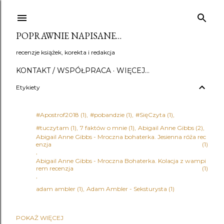
Przejdź do głównej zawartości
POPRAWNIE NAPISANE…
recenzje książek, korekta i redakcja
KONTAKT / WSPÓŁPRACA
WIĘCEJ…
Etykiety
#Apostrof2018
1
#pobandzie
1
#SięCzyta
1
#tuczytam
1
7 faktów o mnie
1
Abigail Anne Gibbs
2
Abigail Anne Gibbs - Mroczna bohaterka. Jesienna róża rec
enzja
1
Abigail Anne Gibbs - Mroczna Bohaterka. Kolacja z wampi
rem recenzja
1
adam ambler
1
Adam Ambler - Seksturysta
1
POKAŻ WIĘCEJ
Adena Halpern
1
Adrian Bednarek
1