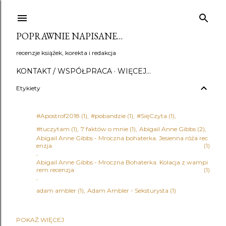
Przejdź do głównej zawartości
POPRAWNIE NAPISANE…
recenzje książek, korekta i redakcja
KONTAKT / WSPÓŁPRACA
WIĘCEJ…
Etykiety
#Apostrof2018
1
#pobandzie
1
#SięCzyta
1
#tuczytam
1
7 faktów o mnie
1
Abigail Anne Gibbs
2
Abigail Anne Gibbs - Mroczna bohaterka. Jesienna róża rec
enzja
1
Abigail Anne Gibbs - Mroczna Bohaterka. Kolacja z wampi
rem recenzja
1
adam ambler
1
Adam Ambler - Seksturysta
1
POKAŻ WIĘCEJ
Adena Halpern
1
Adrian Bednarek
1