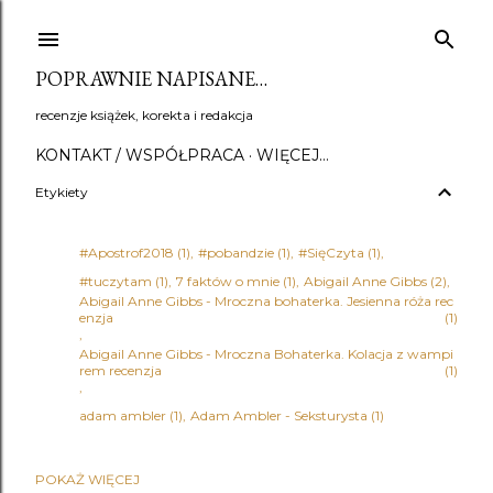
Przejdź do głównej zawartości
POPRAWNIE NAPISANE…
recenzje książek, korekta i redakcja
KONTAKT / WSPÓŁPRACA
WIĘCEJ…
Etykiety
#Apostrof2018
1
#pobandzie
1
#SięCzyta
1
#tuczytam
1
7 faktów o mnie
1
Abigail Anne Gibbs
2
Abigail Anne Gibbs - Mroczna bohaterka. Jesienna róża rec
enzja
1
Abigail Anne Gibbs - Mroczna Bohaterka. Kolacja z wampi
rem recenzja
1
adam ambler
1
Adam Ambler - Seksturysta
1
POKAŻ WIĘCEJ
Adena Halpern
1
Adrian Bednarek
1