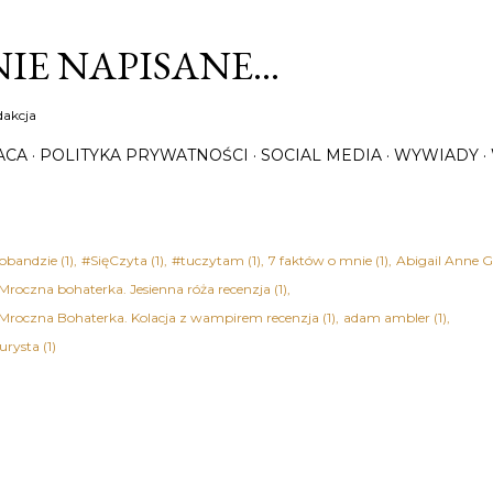
Przejdź do głównej zawartości
IE NAPISANE…
dakcja
ACA
POLITYKA PRYWATNOŚCI
SOCIAL MEDIA
WYWIADY
obandzie
1
#SięCzyta
1
#tuczytam
1
7 faktów o mnie
1
Abigail Anne G
 Mroczna bohaterka. Jesienna róża recenzja
1
 Mroczna Bohaterka. Kolacja z wampirem recenzja
1
adam ambler
1
urysta
1
rian Bednarek
1
Adrianna Trzepiota
1
Agata Christie - Śmierć na nilu recen
Kołakowska
2
Agata Tuszyńska
1
Agatha Christie
7
ektywi w służbie miłości recenzja książki
1
Agatha Christie - Dwanaście prac