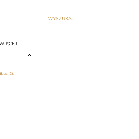
WYSZUKAJ
WIĘCEJ…
ibbs
2
zja
1
 Herkulesa
1