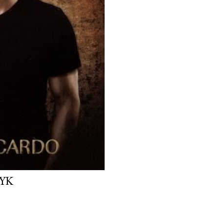
 Studium w szkarłacie
1
Artur Domosławski
1
Kapuściński non-fiction recenzja
1
Artur Kosiorowski
1
autobiografia
3
a
dź ze mną
1
Beata Banasiewicz
1
Beata Sokołowska
1
Beatrix Gurian
1
Becca Fitzpatrick - Black Ice recenzja
1
Becca Fitzpatrick - Finale
1
Ben Ben
h niebios recenzja
1
Beth Fantaskey
1
Beth Fantaskey - Przyrzeczeni
1
B
ce
1
Błękit Szafiru
1
Bonnie MacBird
1
Broszka
1
C.J Daugherty - Zagroż
.J. Daugherty - Dziedzictwo recenzja książki
1
C.J. Daugherty - Wybrani rec
untowani
1
C.J. Tudor
2
Caitlin Moran
1
Carlos Ruiz Zafón
1
Caroline Le
zie jesteś Jimmy? recenzja
1
Carolyn Jess-Cooke
1
Cat Patrick
1
iane recenzja
1
Catherine Ryan Hyde
1
Catherine Ryan-Hyde
1
Cecelia A
czyna w lustrze recenzja książki
1
Cecelia Ahern - Love
1
tniki z przyszłości recenzja
1
Cecelia Ahern - Pora na życie
1
mion recenzja
1
Cecelia Ahern - Zakochać się recenzja książki
1
Cena Krwi
1
z
1
Charlaine Harris
1
Charles Bock
1
Charles Dickens
1
Charlotta. Impe
YK
Charlotte Brontë
1
Chloe Neill
2
Chloe Neill - Niektóre dziewczyny gryzą rec
we noce wampirów recenzja książki
1
Chłopak z sąsiedztwa
1
Chłopiec z kre
er
1
ciekawa książka
1
ciekawe książki
1
Claire Kendal
1
Clara Sanchez
1
1
Colin Falconer
1
Colleen Hoover
5
Colleen Hoover - Hopeless recenzja ksi