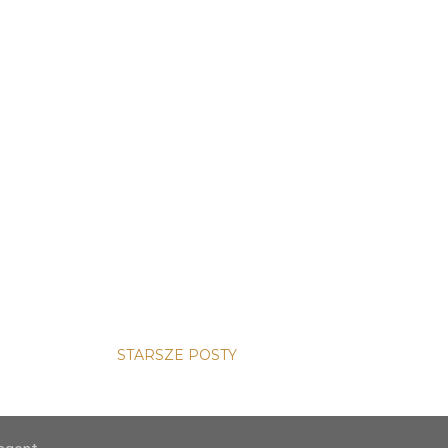
May
1
ążki
1
 biograficzny
2
tka
1
1
2
ykl: Lipowo
2
zica
1
1
detektyw
1
a tartt
1
STARSZE POSTY
ie
1
 Albert
1