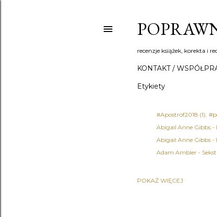
POPRAWN
recenzje książek, korekta i re
KONTAKT / WSPÓŁPR
Etykiety
#Apostrof2018
1
#p
Abigail Anne Gibbs -
Abigail Anne Gibbs -
Adam Ambler - Sekst
POKAŻ WIĘCEJ
Adena Halpern
1
Ad
Agata Fąs
1
Agata 
Agatha Christie - Det