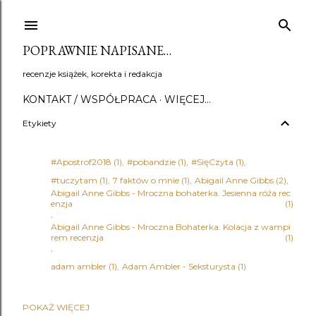
Przejdź do głównej zawartości
POPRAWNIE NAPISANE…
recenzje książek, korekta i redakcja
KONTAKT / WSPÓŁPRACA
WIĘCEJ…
Etykiety
#Apostrof2018
1
#pobandzie
1
#SięCzyta
1
#tuczytam
1
7 faktów o mnie
1
Abigail Anne Gibbs
2
Abigail Anne Gibbs - Mroczna bohaterka. Jesienna róża rec
enzja
1
Abigail Anne Gibbs - Mroczna Bohaterka. Kolacja z wampi
rem recenzja
1
adam ambler
1
Adam Ambler - Seksturysta
1
POKAŻ WIĘCEJ
Adena Halpern
1
Adrian Bednarek
1