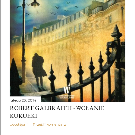
Agnieszka Olejnik - Zabłądziłam recenzja
1
agnieszka olejnik wywiad
1
Agnieszka Olszanowska
2
Akademia Cimmeria tom 3
1
Akademia Wampirów
1
akcja charytatywna
1
Alek Rogoziński
4
Aleksandra Rak
1
Alex Falcone
1
Alice Munro
8
Alice Munro - Coś
1
Alice Munro - Drogie życie recenzja książki
1
Alice Munro - Jawne tajemnice recenzja
1
Alice Munro - Kocha
1
Alice Munro - Księżyce Jowisza recenzja
1
Alice Munro - Miłość dobrej kobiety recenzja książki
1
Alice Munro - Przyjaciółka z młodości recenzja książki
1
Alice Munro - Za kogo ty się uważasz?
1
lutego 23, 2014
Alice Munro- Zbyt wiele szczęścia
1
Alicia Acosta
1
ROBERT GALBRAITH - WOŁANIE
Allesio Puleo
1
Alma-Press
1
Altruiści
1
KUKUŁKI
Amanda Maciel
1
Anders Sparring
1
Udostępnij
Prześlij komentarz
Andrea Pomerantz Lustig
1
Andrerw Ridker
1