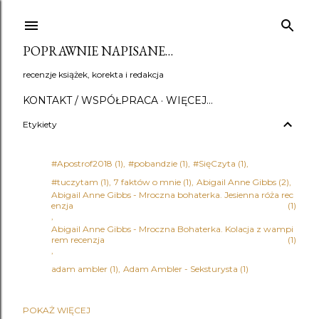
Przejdź do głównej zawartości
POPRAWNIE NAPISANE…
recenzje książek, korekta i redakcja
KONTAKT / WSPÓŁPRACA
WIĘCEJ…
Etykiety
#Apostrof2018
1
#pobandzie
1
#SięCzyta
1
#tuczytam
1
7 faktów o mnie
1
Abigail Anne Gibbs
2
Abigail Anne Gibbs - Mroczna bohaterka. Jesienna róża rec
enzja
1
Abigail Anne Gibbs - Mroczna Bohaterka. Kolacja z wampi
rem recenzja
1
adam ambler
1
Adam Ambler - Seksturysta
1
POKAŻ WIĘCEJ
Adena Halpern
1
Adrian Bednarek
1