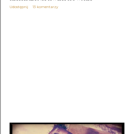
Agnieszka Olejnik - Zabłądziłam recenzja
1
Udostępnij
13 komentarzy
agnieszka olejnik wywiad
1
Agnieszka Olszanowska
2
Akademia Cimmeria tom 3
1
Akademia Wampirów
1
akcja charytatywna
1
Alek Rogoziński
4
Aleksandra Rak
1
Alex Falcone
1
Alice Munro
8
Alice Munro - Coś
1
Alice Munro - Drogie życie recenzja książki
1
Alice Munro - Jawne tajemnice recenzja
1
Alice Munro - Kocha
1
Alice Munro - Księżyce Jowisza recenzja
1
Alice Munro - Miłość dobrej kobiety recenzja książki
1
Alice Munro - Przyjaciółka z młodości recenzja książki
1
Alice Munro - Za kogo ty się uważasz?
1
Alice Munro- Zbyt wiele szczęścia
1
Alicia Acosta
1
Allesio Puleo
1
Alma-Press
1
Altruiści
1
Amanda Maciel
1
Anders Sparring
1
Andrea Pomerantz Lustig
1
Andrerw Ridker
1