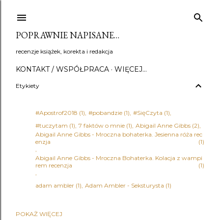
Przejdź do głównej zawartości
POPRAWNIE NAPISANE…
recenzje książek, korekta i redakcja
KONTAKT / WSPÓŁPRACA
WIĘCEJ…
Etykiety
#Apostrof2018
1
#pobandzie
1
#SięCzyta
1
#tuczytam
1
7 faktów o mnie
1
Abigail Anne Gibbs
2
Abigail Anne Gibbs - Mroczna bohaterka. Jesienna róża rec
enzja
1
Abigail Anne Gibbs - Mroczna Bohaterka. Kolacja z wampi
rem recenzja
1
adam ambler
1
Adam Ambler - Seksturysta
1
POKAŻ WIĘCEJ
Adena Halpern
1
Adrian Bednarek
1