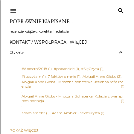
Przejdź do głównej zawartości
POPRAWNIE NAPISANE…
recenzje książek, korekta i redakcja
KONTAKT / WSPÓŁPRACA
WIĘCEJ…
Etykiety
#Apostrof2018
1
#pobandzie
1
#SięCzyta
1
#tuczytam
1
7 faktów o mnie
1
Abigail Anne Gibbs
2
Abigail Anne Gibbs - Mroczna bohaterka. Jesienna róża rec
enzja
1
Abigail Anne Gibbs - Mroczna Bohaterka. Kolacja z wampi
rem recenzja
1
adam ambler
1
Adam Ambler - Seksturysta
1
POKAŻ WIĘCEJ
Adena Halpern
1
Adrian Bednarek
1