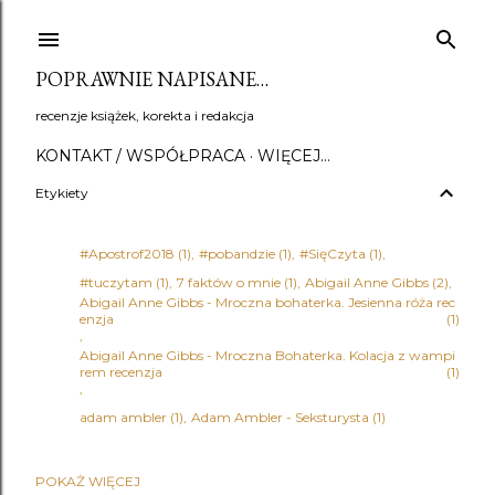
Przejdź do głównej zawartości
POPRAWNIE NAPISANE…
recenzje książek, korekta i redakcja
KONTAKT / WSPÓŁPRACA
WIĘCEJ…
Etykiety
#Apostrof2018
1
#pobandzie
1
#SięCzyta
1
#tuczytam
1
7 faktów o mnie
1
Abigail Anne Gibbs
2
Abigail Anne Gibbs - Mroczna bohaterka. Jesienna róża rec
enzja
1
Abigail Anne Gibbs - Mroczna Bohaterka. Kolacja z wampi
rem recenzja
1
adam ambler
1
Adam Ambler - Seksturysta
1
POKAŻ WIĘCEJ
Adena Halpern
1
Adrian Bednarek
1