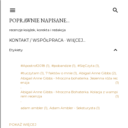
Przejdź do głównej zawartości
POPRAWNIE NAPISANE…
recenzje książek, korekta i redakcja
KONTAKT / WSPÓŁPRACA
WIĘCEJ…
Etykiety
#Apostrof2018
1
#pobandzie
1
#SięCzyta
1
#tuczytam
1
7 faktów o mnie
1
Abigail Anne Gibbs
2
Abigail Anne Gibbs - Mroczna bohaterka. Jesienna róża rec
enzja
1
Abigail Anne Gibbs - Mroczna Bohaterka. Kolacja z wampi
rem recenzja
1
adam ambler
1
Adam Ambler - Seksturysta
1
POKAŻ WIĘCEJ
Adena Halpern
1
Adrian Bednarek
1