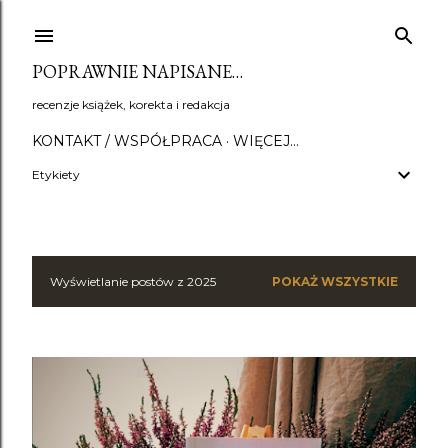
Przejdź do głównej zawartości
POPRAWNIE NAPISANE…
recenzje książek, korekta i redakcja
KONTAKT / WSPÓŁPRACA
WIĘCEJ…
Etykiety
Wyświetlanie postów z 2025
POKAŻ WSZYSTKIE
P
o
s
t