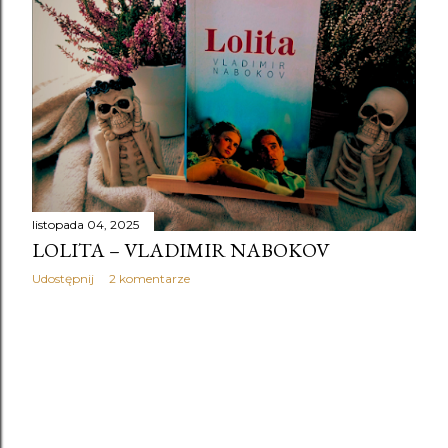
y
listopada 04, 2025
LOLITA – VLADIMIR NABOKOV
Udostępnij
2 komentarze