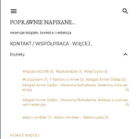
Przejdź do głównej zawartości
POPRAWNIE NAPISANE…
recenzje książek, korekta i redakcja
KONTAKT / WSPÓŁPRACA
WIĘCEJ…
Etykiety
#Apostrof2018
1
#pobandzie
1
#SięCzyta
1
#tuczytam
1
7 faktów o mnie
1
Abigail Anne Gibbs
2
Abigail Anne Gibbs - Mroczna bohaterka. Jesienna róża rec
enzja
1
Abigail Anne Gibbs - Mroczna Bohaterka. Kolacja z wampi
rem recenzja
1
adam ambler
1
Adam Ambler - Seksturysta
1
POKAŻ WIĘCEJ
Adena Halpern
1
Adrian Bednarek
1