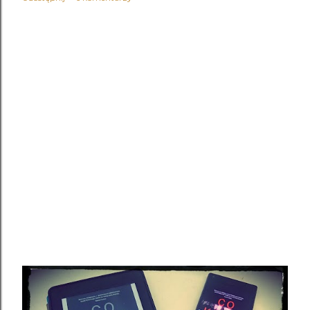
Agnieszka Olejnik - Zabłądziłam recenzja
1
agnieszka olejnik wywiad
1
Agnieszka Olszanowska
2
Akademia Cimmeria tom 3
1
Akademia Wampirów
1
akcja charytatywna
1
Alek Rogoziński
4
Aleksandra Rak
1
Alex Falcone
1
Alice Munro
8
Alice Munro - Coś
1
Alice Munro - Drogie życie recenzja książki
1
Alice Munro - Jawne tajemnice recenzja
1
Alice Munro - Kocha
1
Alice Munro - Księżyce Jowisza recenzja
1
Alice Munro - Miłość dobrej kobiety recenzja książki
1
Alice Munro - Przyjaciółka z młodości recenzja książki
1
Alice Munro - Za kogo ty się uważasz?
1
Alice Munro- Zbyt wiele szczęścia
1
Alicia Acosta
1
Allesio Puleo
1
Alma-Press
1
Altruiści
1
Amanda Maciel
1
Anders Sparring
1
Andrea Pomerantz Lustig
1
Andrerw Ridker
1