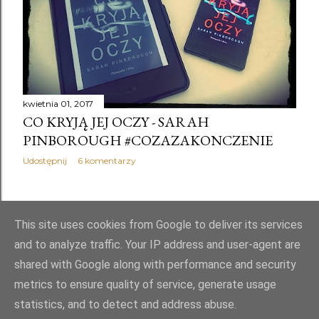
Andrew O'Hagan
1
Ángeles Doñate
1
Anioł Stróż
1
anioły
1
Anka Mrówczyńska
1
Ann Kidd Taylor
1
Ann Napolitano
1
anna janko
1
Anna Janko - Mała zagłada
1
anna kamińska
1
Anna Karpińska
1
Anna Kolut
1
Anna Onichimowska
1
kwietnia 01, 2017
Anna Onichimowska - Hera Moja Miłość recenzja
1
CO KRYJĄ JEJ OCZY - SARAH
Apostrof
1
Aptekarka
1
Arleta Tylewicz
1
PINBOROUGH #COZAZAKONCZENIE
Arthur Conan Doyle
4
Udostępnij
6 komentarzy
Arthur Conan Doyle - Pamiętniki Sherlocka Holmesa recen
zja
1
Arthur Conan Doyle - Przygody Sherlocka Holmesa recenzj
a książki
1
STARSZE POSTY
This site uses cookies from Google to deliver its services
Arthur Conan Doyle - Studium w szkarłacie
1
and to analyze traffic. Your IP address and user-agent are
Artur Domosławski
1
shared with Google along with performance and security
Artur Domosławski - Kapuściński non-fiction recenzja
1
metrics to ensure quality of service, generate usage
Artur Kosiorowski
1
autobiografia
3
autosabotaż
1
statistics, and to detect and address abuse.
Obsługiwane przez usługę Blogger
bajka
1
baśń
1
Bądź ze mną
1
Beata Banasiewicz
1