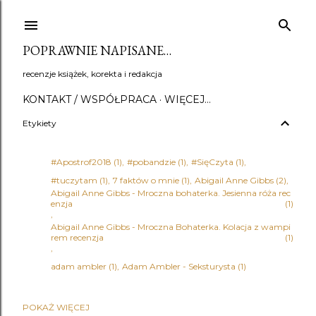
Przejdź do głównej zawartości
POPRAWNIE NAPISANE…
recenzje książek, korekta i redakcja
KONTAKT / WSPÓŁPRACA
WIĘCEJ…
Etykiety
#Apostrof2018
1
#pobandzie
1
#SięCzyta
1
#tuczytam
1
7 faktów o mnie
1
Abigail Anne Gibbs
2
Abigail Anne Gibbs - Mroczna bohaterka. Jesienna róża rec
enzja
1
Abigail Anne Gibbs - Mroczna Bohaterka. Kolacja z wampi
rem recenzja
1
adam ambler
1
Adam Ambler - Seksturysta
1
POKAŻ WIĘCEJ
Adena Halpern
1
Adrian Bednarek
1