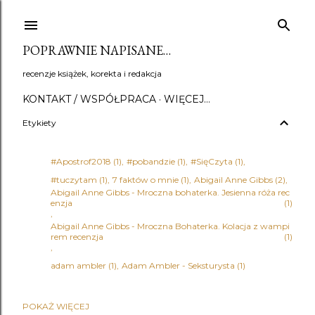
Przejdź do głównej zawartości
POPRAWNIE NAPISANE…
recenzje książek, korekta i redakcja
KONTAKT / WSPÓŁPRACA
WIĘCEJ…
Etykiety
#Apostrof2018
1
#pobandzie
1
#SięCzyta
1
#tuczytam
1
7 faktów o mnie
1
Abigail Anne Gibbs
2
Abigail Anne Gibbs - Mroczna bohaterka. Jesienna róża rec
enzja
1
Abigail Anne Gibbs - Mroczna Bohaterka. Kolacja z wampi
rem recenzja
1
adam ambler
1
Adam Ambler - Seksturysta
1
POKAŻ WIĘCEJ
Adena Halpern
1
Adrian Bednarek
1