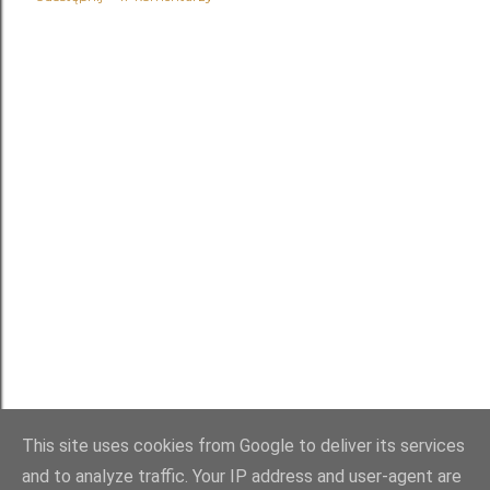
Agnieszka Olejnik - Zabłądziłam recenzja
1
agnieszka olejnik wywiad
1
Agnieszka Olszanowska
2
Akademia Cimmeria tom 3
1
Akademia Wampirów
1
akcja charytatywna
1
Alek Rogoziński
4
Aleksandra Rak
1
Alex Falcone
1
Alice Munro
8
Alice Munro - Coś
1
Alice Munro - Drogie życie recenzja książki
1
Alice Munro - Jawne tajemnice recenzja
1
Alice Munro - Kocha
1
Alice Munro - Księżyce Jowisza recenzja
1
Alice Munro - Miłość dobrej kobiety recenzja książki
1
Alice Munro - Przyjaciółka z młodości recenzja książki
1
Alice Munro - Za kogo ty się uważasz?
1
Alice Munro- Zbyt wiele szczęścia
1
Alicia Acosta
1
Allesio Puleo
1
Alma-Press
1
Altruiści
1
Amanda Maciel
1
Anders Sparring
1
STARSZE POSTY
This site uses cookies from Google to deliver its services
Andrea Pomerantz Lustig
1
Andrerw Ridker
1
and to analyze traffic. Your IP address and user-agent are