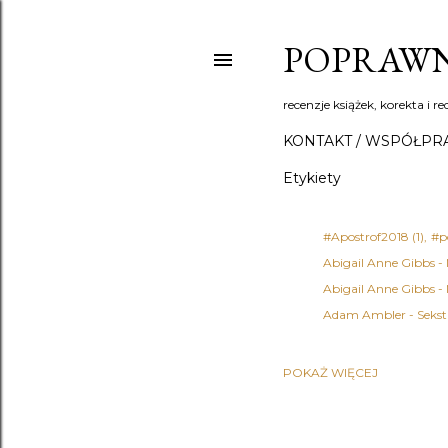
POPRAWN
recenzje książek, korekta i re
KONTAKT / WSPÓŁPR
Etykiety
#Apostrof2018
1
#p
Abigail Anne Gibbs -
Abigail Anne Gibbs -
Adam Ambler - Sekst
POKAŻ WIĘCEJ
Adena Halpern
1
Ad
Agata Fąs
1
Agata 
Agatha Christie - Det