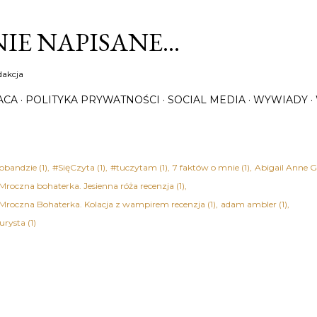
Przejdź do głównej zawartości
IE NAPISANE…
dakcja
ACA
POLITYKA PRYWATNOŚCI
SOCIAL MEDIA
WYWIADY
obandzie
1
#SięCzyta
1
#tuczytam
1
7 faktów o mnie
1
Abigail Anne G
 Mroczna bohaterka. Jesienna róża recenzja
1
 Mroczna Bohaterka. Kolacja z wampirem recenzja
1
adam ambler
1
urysta
1
rian Bednarek
1
Adrianna Trzepiota
1
Agata Christie - Śmierć na nilu recen
Kołakowska
2
Agata Tuszyńska
1
Agatha Christie
7
ektywi w służbie miłości recenzja książki
1
Agatha Christie - Dwanaście prac