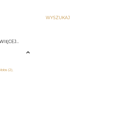
WYSZUKAJ
WIĘCEJ…
ibbs
2
zja
1
 Herkulesa
1