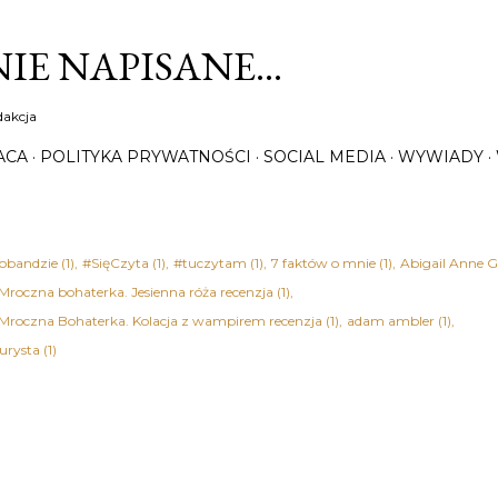
Przejdź do głównej zawartości
IE NAPISANE…
dakcja
ACA
POLITYKA PRYWATNOŚCI
SOCIAL MEDIA
WYWIADY
obandzie
1
#SięCzyta
1
#tuczytam
1
7 faktów o mnie
1
Abigail Anne G
 Mroczna bohaterka. Jesienna róża recenzja
1
 Mroczna Bohaterka. Kolacja z wampirem recenzja
1
adam ambler
1
urysta
1
rian Bednarek
1
Adrianna Trzepiota
1
Agata Christie - Śmierć na nilu recen
Kołakowska
2
Agata Tuszyńska
1
Agatha Christie
7
ektywi w służbie miłości recenzja książki
1
Agatha Christie - Dwanaście prac