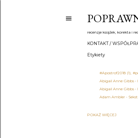
POPRAWN
recenzje książek, korekta i re
KONTAKT / WSPÓŁPR
Etykiety
#Apostrof2018
1
#p
Abigail Anne Gibbs -
Abigail Anne Gibbs -
Adam Ambler - Sekst
POKAŻ WIĘCEJ
Adena Halpern
1
Ad
Agata Fąs
1
Agata 
Agatha Christie - Det