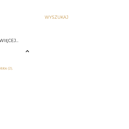
WYSZUKAJ
WIĘCEJ…
ibbs
2
zja
1
 Herkulesa
1